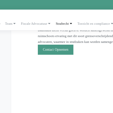
Internationale pro
e
Team
Fiscale Advocatuur
Strafrecht
Toezicht en compliance
Bij grensoverschrijdende strafzaken spelen diverse bel
Daarnaast dient veelal goed te worden samengewerkt m
ruimschoots ervaring met dit soort grensoverschrijden
advocaten, waarmee in strafzaken kan worden samenge
Contact Opnemen