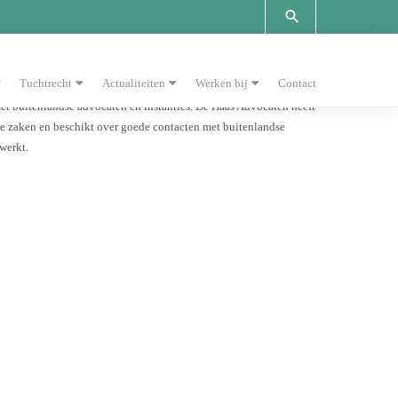
cedures
Tuchtrecht
Actualiteiten
Werken bij
Contact
angen (van diverse landen) en tactische afwegingen een rol.
et buitenlandse advocaten en instanties. De Haas Advocaten heeft
de zaken en beschikt over goede contacten met buitenlandse
werkt.