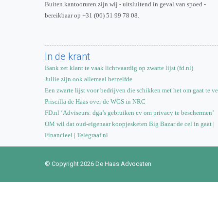
Buiten kantooruren zijn wij - uitsluitend in geval van spoed -
bereikbaar op +31 (06) 51 99 78 08.
In de krant
Bank zet klant te vaak lichtvaardig op zwarte lijst (fd.nl)
Jullie zijn ook allemaal hetzelfde
Een zwarte lijst voor bedrijven die schikken met het om gaat te ve
Priscilla de Haas over de WGS in NRC
FD.nl ‘Adviseurs: dga’s gebruiken cv om privacy te beschermen’
OM wil dat oud-eigenaar koopjesketen Big Bazar de cel in gaat |
Financieel | Telegraaf.nl
© Copyright 2026 De Haas Advocaten