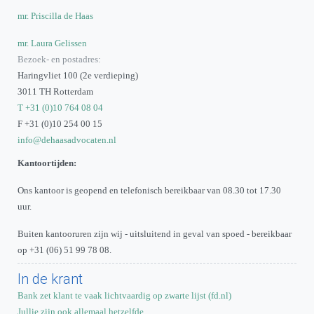
mr. Priscilla de Haas
mr. Laura Gelissen
Bezoek- en postadres:
Haringvliet 100 (2e verdieping)
3011 TH Rotterdam
T +31 (0)10 764 08 04
F +31 (0)10 254 00 15
info@dehaasadvocaten.nl
Kantoortijden:
Ons kantoor is geopend en telefonisch bereikbaar van 08.30 tot 17.30
uur.
Buiten kantooruren zijn wij - uitsluitend in geval van spoed - bereikbaar
op +31 (06) 51 99 78 08.
In de krant
Bank zet klant te vaak lichtvaardig op zwarte lijst (fd.nl)
Jullie zijn ook allemaal hetzelfde