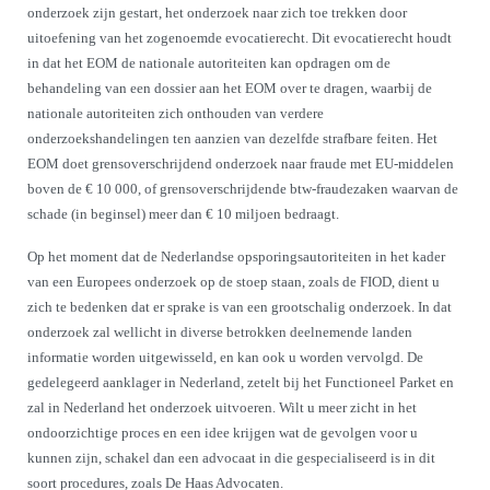
onderzoek zijn gestart, het onderzoek naar zich toe trekken door
uitoefening van het zogenoemde evocatierecht. Dit evocatierecht houdt
in dat het EOM de nationale autoriteiten kan opdragen om de
behandeling van een dossier aan het EOM over te dragen, waarbij de
nationale autoriteiten zich onthouden van verdere
onderzoekshandelingen ten aanzien van dezelfde strafbare feiten. Het
EOM doet grensoverschrijdend onderzoek naar fraude met EU-middelen
boven de € 10 000, of grensoverschrijdende btw-fraudezaken waarvan de
schade (in beginsel) meer dan € 10 miljoen bedraagt.
Op het moment dat de Nederlandse opsporingsautoriteiten in het kader
van een Europees onderzoek op de stoep staan, zoals de FIOD, dient u
zich te bedenken dat er sprake is van een grootschalig onderzoek. In dat
onderzoek zal wellicht in diverse betrokken deelnemende landen
informatie worden uitgewisseld, en kan ook u worden vervolgd. De
gedelegeerd aanklager in Nederland, zetelt bij het Functioneel Parket en
zal in Nederland het onderzoek uitvoeren. Wilt u meer zicht in het
ondoorzichtige proces en een idee krijgen wat de gevolgen voor u
kunnen zijn, schakel dan een advocaat in die gespecialiseerd is in dit
soort procedures, zoals De Haas Advocaten.