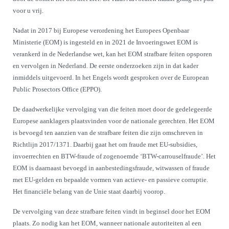
voor u vrij.
Nadat in 2017 bij Europese verordening het Europees Openbaar
Ministerie (EOM) is ingesteld en in 2021 de Invoeringswet EOM is
verankerd in de Nederlandse wet, kan het EOM strafbare feiten opsporen
en vervolgen in Nederland. De eerste onderzoeken zijn in dat kader
inmiddels uitgevoerd. In het Engels wordt gesproken over de European
Public Prosectors Office (EPPO).
De daadwerkelijke vervolging van die feiten moet door de gedelegeerde
Europese aanklagers plaatsvinden voor de nationale gerechten. Het EOM
is bevoegd ten aanzien van de strafbare feiten die zijn omschreven in
Richtlijn 2017/1371. Daarbij gaat het om fraude met EU-subsidies,
invoerrechten en BTW-fraude of zogenoemde ‘BTW-carrouselfraude’. Het
EOM is daarnaast bevoegd in aanbestedingsfraude, witwassen of fraude
met EU-gelden en bepaalde vormen van actieve- en passieve corruptie.
Het financiële belang van de Unie staat daarbij voorop.
De vervolging van deze strafbare feiten vindt in beginsel door het EOM
plaats. Zo nodig kan het EOM, wanneer nationale autoriteiten al een