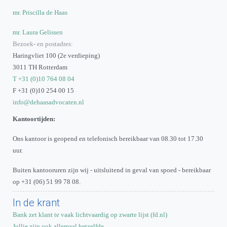
mr. Priscilla de Haas
mr. Laura Gelissen
Bezoek- en postadres:
Haringvliet 100 (2e verdieping)
3011 TH Rotterdam
T +31 (0)10 764 08 04
F +31 (0)10 254 00 15
info@dehaasadvocaten.nl
Kantoortijden:
Ons kantoor is geopend en telefonisch bereikbaar van 08.30 tot 17.30
uur.
Buiten kantooruren zijn wij - uitsluitend in geval van spoed - bereikbaar
op +31 (06) 51 99 78 08.
In de krant
Bank zet klant te vaak lichtvaardig op zwarte lijst (fd.nl)
Jullie zijn ook allemaal hetzelfde