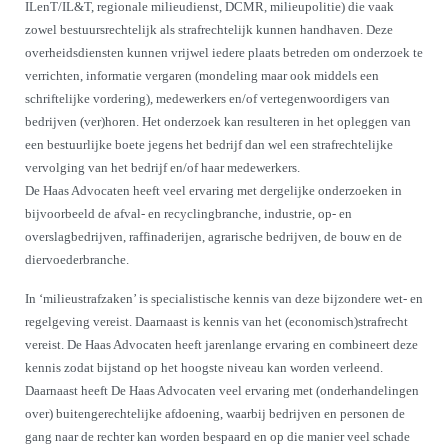
ILenT/IL&T, regionale milieudienst, DCMR, milieupolitie) die vaak
zowel bestuursrechtelijk als strafrechtelijk kunnen handhaven. Deze
overheidsdiensten kunnen vrijwel iedere plaats betreden om onderzoek te
verrichten, informatie vergaren (mondeling maar ook middels een
schriftelijke vordering), medewerkers en/of vertegenwoordigers van
bedrijven (ver)horen. Het onderzoek kan resulteren in het opleggen van
een bestuurlijke boete jegens het bedrijf dan wel een strafrechtelijke
vervolging van het bedrijf en/of haar medewerkers.
De Haas Advocaten heeft veel ervaring met dergelijke onderzoeken in
bijvoorbeeld de afval- en recyclingbranche, industrie, op- en
overslagbedrijven, raffinaderijen, agrarische bedrijven, de bouw en de
diervoederbranche.
In ‘milieustrafzaken’ is specialistische kennis van deze bijzondere wet- en
regelgeving vereist. Daarnaast is kennis van het (economisch)strafrecht
vereist. De Haas Advocaten heeft jarenlange ervaring en combineert deze
kennis zodat bijstand op het hoogste niveau kan worden verleend.
Daarnaast heeft De Haas Advocaten veel ervaring met (onderhandelingen
over) buitengerechtelijke afdoening, waarbij bedrijven en personen de
gang naar de rechter kan worden bespaard en op die manier veel schade