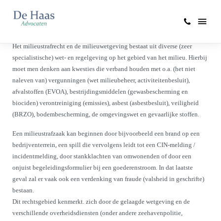
Milieu(strafrecht)
Het milieustrafrecht en de milieuwetgeving bestaat uit diverse (zeer
specialistische) wet- en regelgeving op het gebied van het milieu. Hierbij
moet men denken aan kwesties die verband houden met o.a. (het niet
naleven van) vergunningen (wet milieubeheer, activiteitenbesluit),
afvalstoffen (EVOA), bestrijdingsmiddelen (gewasbescherming en
biociden) verontreiniging (emissies), asbest (asbestbesluit), veiligheid
(BRZO), bodembescherming, de omgevingswet en gevaarlijke stoffen.
Een milieustrafzaak kan beginnen door bijvoorbeeld een brand op een
bedrijventerrein, een spill die vervolgens leidt tot een CIN-melding /
incidentmelding, door stankklachten van omwonenden of door een
onjuist begeleidingsformulier bij een goederenstroom. In dat laatste
geval zal er vaak ook een verdenking van fraude (valsheid in geschrifte)
bestaan.
Dit rechtsgebied kenmerkt. zich door de gelaagde wetgeving en de
verschillende overheidsdiensten (onder andere zeehavenpolitie,