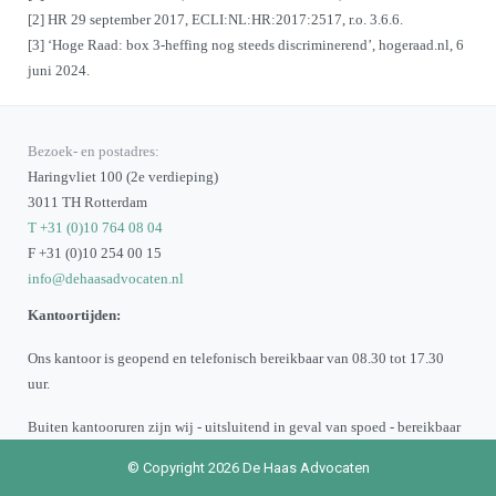
[2] HR 29 september 2017, ECLI:NL:HR:2017:2517, r.o. 3.6.6.
[3] ‘Hoge Raad: box 3-heffing nog steeds discriminerend’, hogeraad.nl, 6
juni 2024.
Bezoek- en postadres:
Haringvliet 100 (2e verdieping)
3011 TH Rotterdam
T +31 (0)10 764 08 04
F +31 (0)10 254 00 15
info@dehaasadvocaten.nl
Kantoortijden:
Ons kantoor is geopend en telefonisch bereikbaar van 08.30 tot 17.30
uur.
Buiten kantooruren zijn wij - uitsluitend in geval van spoed - bereikbaar
op +31 (06) 51 99 78 08.
© Copyright 2026 De Haas Advocaten