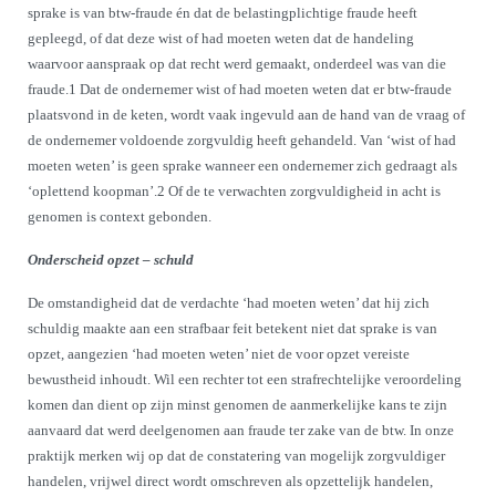
sprake is van btw-fraude én dat de belastingplichtige fraude heeft
gepleegd, of dat deze wist of had moeten weten dat de handeling
waarvoor aanspraak op dat recht werd gemaakt, onderdeel was van die
fraude.
1
Dat de ondernemer wist of had moeten weten dat er btw-fraude
plaatsvond in de keten, wordt vaak ingevuld aan de hand van de vraag of
de ondernemer voldoende zorgvuldig heeft gehandeld. Van ‘wist of had
moeten weten’ is geen sprake wanneer een ondernemer zich gedraagt als
‘oplettend koopman’.
2
Of de te verwachten zorgvuldigheid in acht is
genomen is context gebonden.
Onderscheid opzet – schuld
De omstandigheid dat de verdachte ‘had moeten weten’ dat hij zich
schuldig maakte aan een strafbaar feit betekent niet dat sprake is van
opzet, aangezien ‘had moeten weten’ niet de voor opzet vereiste
bewustheid inhoudt. Wil een rechter tot een strafrechtelijke veroordeling
komen dan dient op zijn minst genomen de aanmerkelijke kans te zijn
aanvaard dat werd deelgenomen aan fraude ter zake van de btw. In onze
praktijk merken wij op dat de constatering van mogelijk zorgvuldiger
handelen, vrijwel direct wordt omschreven als opzettelijk handelen,