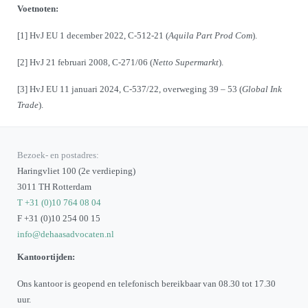
Voetnoten:
[1]
HvJ EU 1 december 2022, C-512-21 (
Aquila Part Prod Com
).
[2]
HvJ 21 februari 2008, C-271/06 (
Netto Supermarkt
).
[3]
HvJ EU 11 januari 2024, C-537/22, overweging 39 – 53 (
Global Ink
Trade
).
Bezoek- en postadres:
Haringvliet 100 (2e verdieping)
3011 TH Rotterdam
T +31 (0)10 764 08 04
F +31 (0)10 254 00 15
info@dehaasadvocaten.nl
Kantoortijden:
Ons kantoor is geopend en telefonisch bereikbaar van 08.30 tot 17.30
uur.