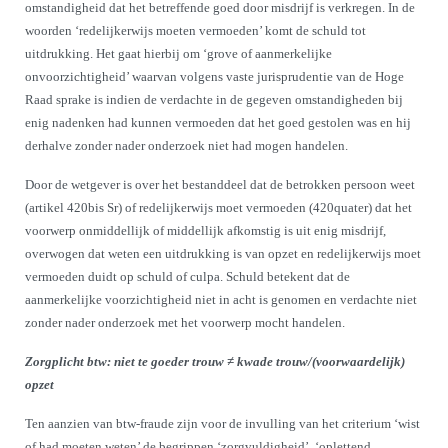
omstandigheid dat het betreffende goed door misdrijf is verkregen. In de
woorden ‘redelijkerwijs moeten vermoeden’ komt de schuld tot
uitdrukking. Het gaat hierbij om ‘grove of aanmerkelijke
onvoorzichtigheid’ waarvan volgens vaste jurisprudentie van de Hoge
Raad sprake is indien de verdachte in de gegeven omstandigheden bij
enig nadenken had kunnen vermoeden dat het goed gestolen was en hij
derhalve zonder nader onderzoek niet had mogen handelen.
Door de wetgever is over het bestanddeel dat de betrokken persoon weet
(artikel 420bis Sr) of redelijkerwijs moet vermoeden (420quater) dat het
voorwerp onmiddellijk of middellijk afkomstig is uit enig misdrijf,
overwogen dat weten een uitdrukking is van opzet en redelijkerwijs moet
vermoeden duidt op schuld of culpa. Schuld betekent dat de
aanmerkelijke voorzichtigheid niet in acht is genomen en verdachte niet
zonder nader onderzoek met het voorwerp mocht handelen.
Zorgplicht btw:
niet te goeder trouw ≠ kwade trouw/(voorwaardelijk)
opzet
Ten aanzien van btw-fraude zijn voor de invulling van het criterium ‘wist
of had moeten weten’ de begrippen ‘zorgvuldigheid’, ‘oplettend